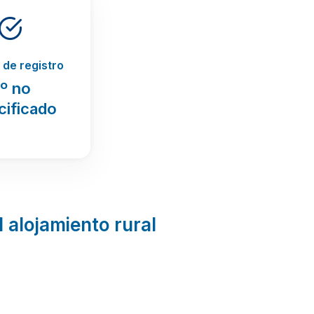
de registro
º no
cificado
l alojamiento rural