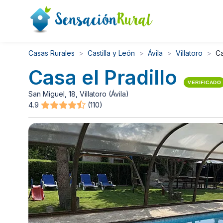
Casas Rurales
Castilla y León
Ávila
Villatoro
Ca
Casa el Pradillo
VERIFICADO
San Miguel, 18, Villatoro (Ávila)
4.9
(110)