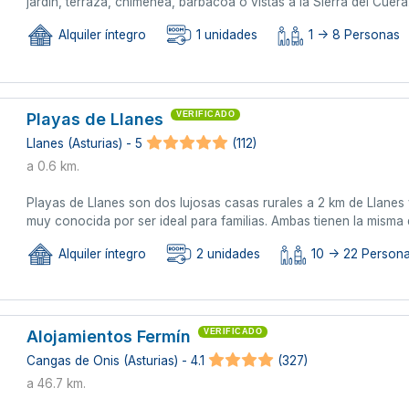
jardín, terraza, chimenea, barbacoa o vistas a la Sierra del Cuera
Alquiler íntegro
1 unidades
1 -> 8 Personas
Playas de Llanes
VERIFICADO
Llanes (Asturias) - 5
(112)
a 0.6 km.
Playas de Llanes son dos lujosas casas rurales a 2 km de Llanes
muy conocida por ser ideal para familias. Ambas tienen la misma 
Alquiler íntegro
2 unidades
10 -> 22 Persona
Alojamientos Fermín
VERIFICADO
Cangas de Onis (Asturias) - 4.1
(327)
a 46.7 km.