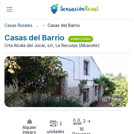
Casas Rurales
Casas del Barrio
Casas del Barrio
VERIFICADO
Crta Alcala del Jucar, s/n, La Recueja (Albacete)
7 fotos
2 ->
2
Alquiler
16
unidades
íntegro