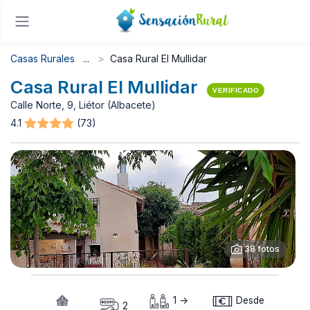
Casas Rurales
Casa Rural El Mullidar
Casa Rural El Mullidar
VERIFICADO
Calle Norte, 9, Liétor (Albacete)
4.1
(73)
38 fotos
1 ->
Desde
2