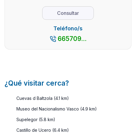
playas. Y sí,
prop ...
también por
Consultar
sus pueblos
pesqueros.
Teléfono/s
Una zona
665709...
de gran
riquez ...
¿Qué visitar cerca?
Cuevas d Baltzola (4.1 km)
Museo del Nacionalismo Vasco (4.9 km)
Supelegor (5.8 km)
Castillo de Ucero (6.4 km)