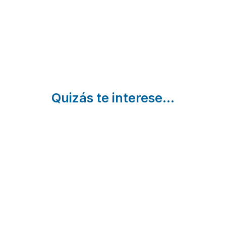
Vizcaya
Xemein |
Muxika |
Vizcaya
Vizcaya
Quizás te interese...