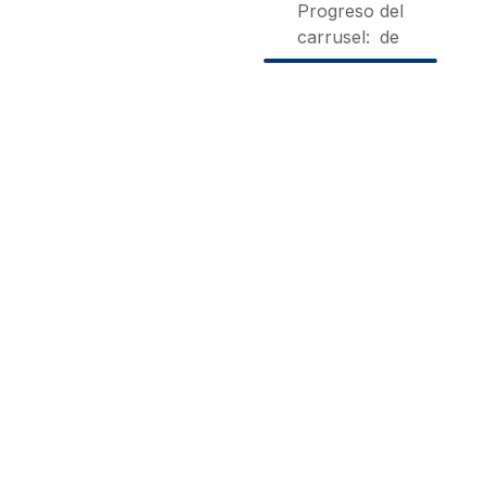
Progreso del
carrusel:
de
Agroturísmo
Aitxitxen
Monte
Iberreko
Etxea
Baserria
Errota
Carranza |
Markina.