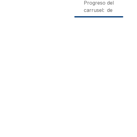
Progreso del
carrusel:
de
Aitxitxen
Monte
Agroturísmo
Etxea
Baserria
Iberreko
Carranza |
Markina.
Errota