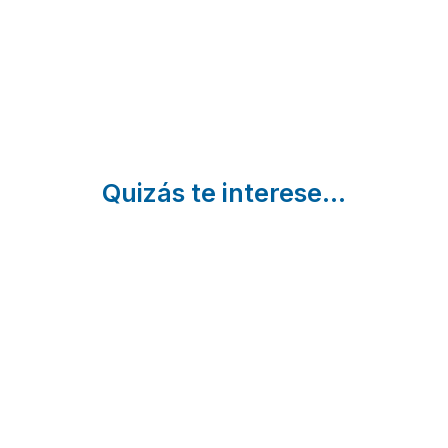
Vizcaya
Xemein |
Muxika |
Vizcaya
Vizcaya
Quizás te interese...