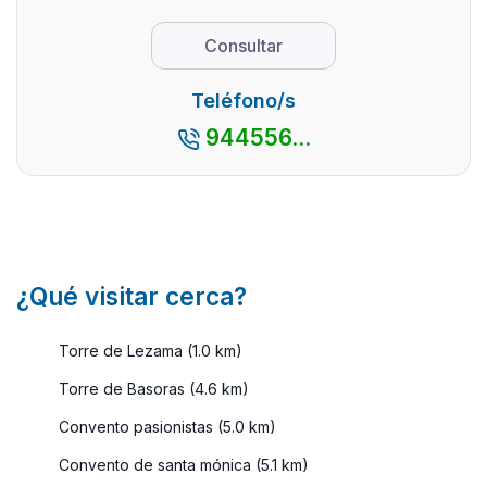
playas. Y sí,
prop ...
también por
Consultar
sus pueblos
pesqueros.
Teléfono/s
Una zona
944556...
de gran
riquez ...
¿Qué visitar cerca?
Torre de Lezama (1.0 km)
Torre de Basoras (4.6 km)
Convento pasionistas (5.0 km)
Convento de santa mónica (5.1 km)