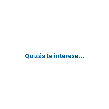
Naomi
La
Castielfabib
| Valencia
Chella |
Boquilla
Valencia
Enguera |
Valencia
Quizás te interese...