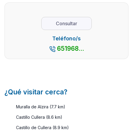
Es normal. El
es una
nuest
ajetreo del día
escapada en
blog, 
a día en la
pareja. Su
a pod
Consultar
ciudad. ...
interior guarda
compr
pueblo ...
Esta
Teléfono/s
comar
651968...
que s
encue
en el ..
¿Qué visitar cerca?
Muralla de Alzira (7.7 km)
Castillo Cullera (8.6 km)
Castillo de Cullera (8.9 km)