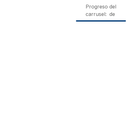
Progreso del
carrusel:
de
Casa
Finca
Casa
de
Heredad
Antiga