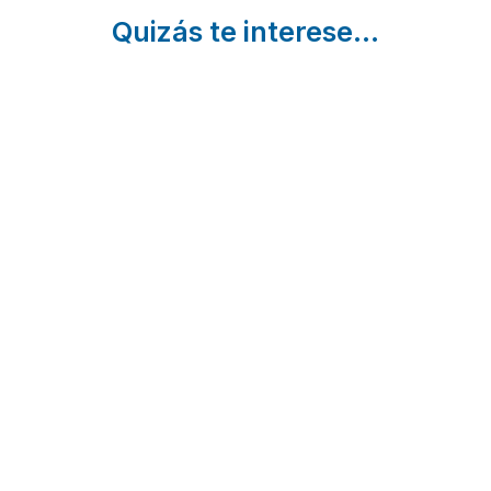
Quizás te interese...
4
Casa
16 Pueblos
Piscinas
Rural El
con
Naturales
Parador
encanto en
y Zonas
a tan
Toledo