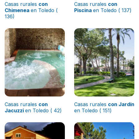
Casas rurales
con
Casas rurales
con
Chimenea
en Toledo (
Piscina
en Toledo ( 137)
136)
Casas rurales
con
Casas rurales
con Jardín
Jacuzzi
en Toledo ( 42)
en Toledo ( 151)