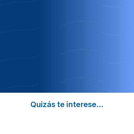
rural
villa del
sueño
del
monte
de
puerto
lucrecia
Navahermosa
de san
Villarrubia
| Toledo
vicente
De
Agosto,
Puerto de
Santiago |
Mascotas
San
Toledo
gratis
Vicente |
Desayuno
Toledo
y Leña
Reservas
quincenas
Quizás te interese...