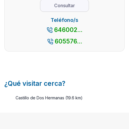
es una de las
escap
Consultar
mejores
Lo me
actividades q
de to
Teléfono/s
...
que
646002...
dispo
una o
605576...
muy
diver
alojami
¿Qué visitar cerca?
Castillo de Dos Hermanas (19.6 km)