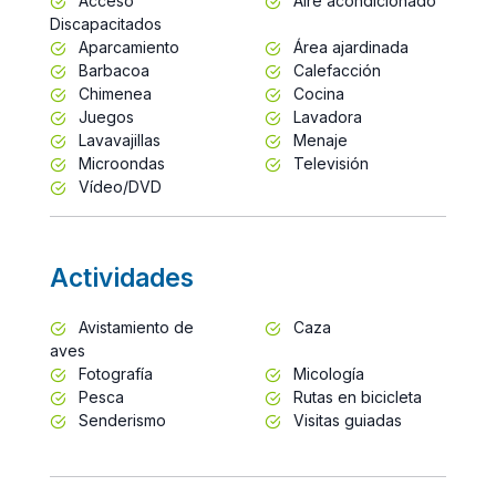
Acceso
Aire acondicionado
Discapacitados
Aparcamiento
Área ajardinada
Barbacoa
Calefacción
Chimenea
Cocina
Juegos
Lavadora
Lavavajillas
Menaje
Microondas
Televisión
Vídeo/DVD
Actividades
Avistamiento de
Caza
aves
Fotografía
Micología
Pesca
Rutas en bicicleta
Senderismo
Visitas guiadas