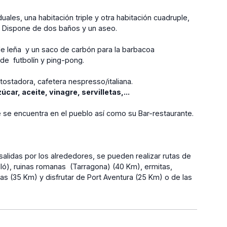
ales, una habitación triple y otra habitación cuadruple,
. Dispone de dos baños y un aseo.
 de leña y un saco de carbón para la barbacoa
de futbolín y ping-pong.
tostadora, cafetera nespresso/italiana.
car, aceite, vinagre, servilletas,...
e se encuentra en el pueblo así como su Bar-restaurante.
salidas por los alrededores, se pueden realizar rutas de
ló), ruinas romanas (Tarragona) (40 Km), ermitas,
las (35 Km) y disfrutar de Port Aventura (25 Km) o de las