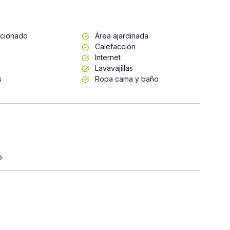
icionado
Área ajardinada
Calefacción
Internet
Lavavajillas
s
Ropa cama y baño
o