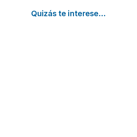
Quizás te interese...
10
Piscinas
Parque
Pueblos
Naturales
Nacional 