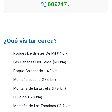
609747...
por e ...
puedes
disfrutar a lo
largo del
año, debido
a sus
buenas
¿Qué visitar cerca?
temper ...
Roques De Billetes De Mil (14.0 km)
Las Cañadas Del Teide (14.1 km)
Roque Chinchado (14.3 km)
Montaña Lucena (17.4 km)
Montaña de La Estrella (17.8 km)
El Teide (17.9 km)
Montaña de Las Tabaibas (18.7 km)