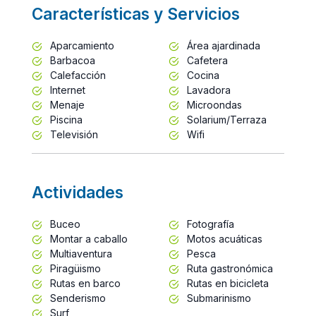
Características y Servicios
Aparcamiento
Área ajardinada
Barbacoa
Cafetera
Calefacción
Cocina
Internet
Lavadora
Menaje
Microondas
Piscina
Solarium/Terraza
Televisión
Wifi
Actividades
Buceo
Fotografía
Montar a caballo
Motos acuáticas
Multiaventura
Pesca
Piragüismo
Ruta gastronómica
Rutas en barco
Rutas en bicicleta
Senderismo
Submarinismo
Surf