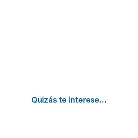
Finca Paraíso
Finca el
San Cristobal de la
patio
Laguna | Santa Cruz
Los Realejos |
de Tenerife
Santa Cruz de
Tenerife
Quizás te interese...