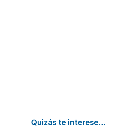
Finca Paraíso
Finca el
San Cristobal de la
patio
Laguna | Santa Cruz
Los Realejos |
de Tenerife
Santa Cruz de
Tenerife
Quizás te interese...