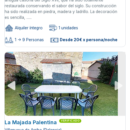
antigua casona del Siglo XVII, que ha sido totalmente
restaurada conservando el sabor del siglo. Su construcción
ha sido realizada en piedra, madera y ladrillo. La decoración
es sencilla, ......
Alquiler íntegro
1 unidades
1 -> 9 Personas
Desde 20€ x persona/noche
La Majada Palentina
VERIFICADO
Villanueva de Arriba (Palencia)