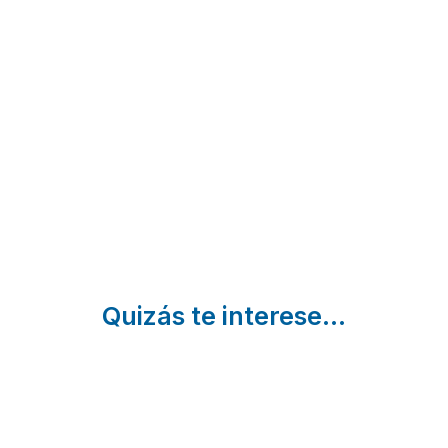
Casa
Apartamentos
Ferrador
Bouso
Sober | Lugo
Ribadeo | Lugo
Quizás te interese...