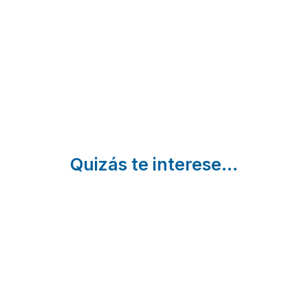
Torre
Casa
Txiki
Deba |
Rural
Deba |
Guipuzcoa
Guipuzcoa
Urnieta |
Guipuzcoa
Quizás te interese...