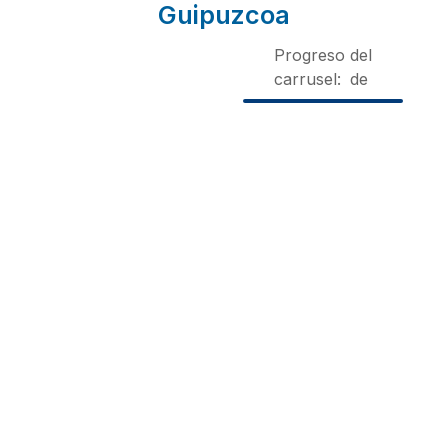
Guipuzcoa
Progreso del
carrusel:
de
Zubeltzu
Enbutegi
Arriola