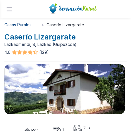
Casas Rurales
Caserío Lizargarate
Caserío Lizargarate
Lazkaomendi, 8, Lazkao (Guipuzcoa)
4.6
(129)
2 ->
Por
1