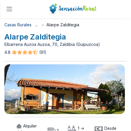
Casas Rurales
Alarpe Zalditegia
Alarpe Zalditegia
Elbarrena Auzoa Auzoa, 70, Zaldibia (Guipuzcoa)
4.8
(91)
Alquiler
1 ->
Desde
1