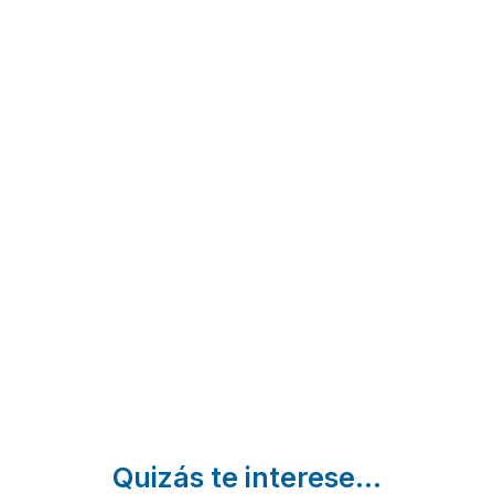
Casa
Atxuri
Artizarra
Peluaga
Mendaro |
Hondarribia
Guipuzcoa
|
Oiartzun |
Guipuzcoa
Guipuzcoa
Quizás te interese...