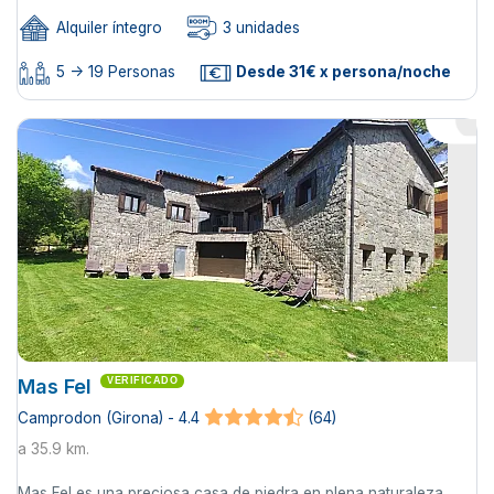
Alquiler íntegro
3 unidades
5 -> 19 Personas
Desde 31€ x persona/noche
Mas Fel
VERIFICADO
Camprodon (Girona) - 4.4
(64)
a 35.9 km.
Mas Fel es una preciosa casa de piedra en plena naturaleza,