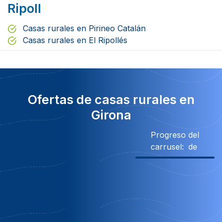
Ripoll
Casas rurales en Pirineo Catalán
Casas rurales en El Ripollés
Ofertas de casas rurales en
Girona
Progreso del
carrusel:
de
10% Descuento
Descuento
400€ Descuento
Ob