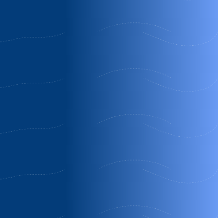
Can gat
Casa
Mas fel
vell alt
rural
empordà-
mariona
Camprodon
costa
Santa
| Girona
brava-
Cristina D
Oferta Fin
girona, 2-
´Aro |
de Semana
35
Girona
personas
Septiembre
Oferta
Llampaies |
semana
Girona
completa
Oferta Última
en
Hora
Temporada
Media