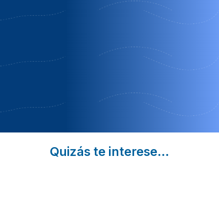
Cristina D
Oferta Fin
girona, 2-
´Aro |
de Semana
35
Girona
personas
Septiembre
Oferta
Llampaies |
semana
Girona
completa
Oferta Última
en
Hora
Temporada
Media
Quizás te interese...