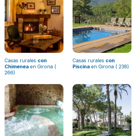
Casas rurales
con
Casas rurales
con
Chimenea
en Girona (
Piscina
en Girona ( 238)
266)