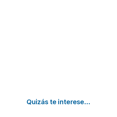
Cal
Masia
Masía
Puento
de
Els
Vistabella
Maria I
Vilás
Del
y II
La Torre
Maestrazgo
D´en
Culla |
| Castellón
Besora |
Castellón
Castellón
Quizás te interese...