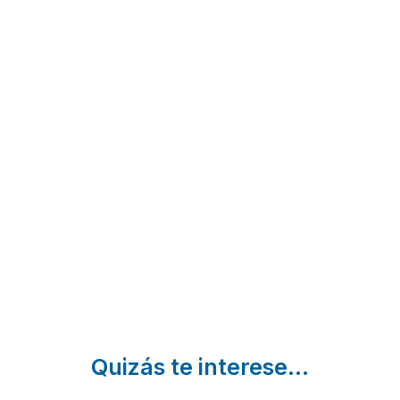
Casa
Alojamiento
Casa
Amalia
Rural Valle
rural Las
Tortoles
de Juarros
de
de
San Adrián de
Villadiego
Esgueva
Juarros |
Villadiego |
| Burgos
Burgos
Burgos
Quizás te interese...