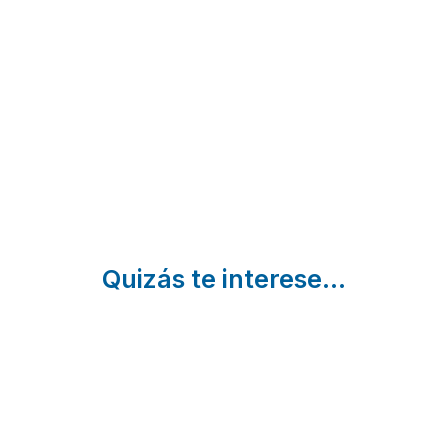
Del
Altas | Ávila
Sanchidrian
Espino |
| Ávila
Ávila
Quizás te interese...