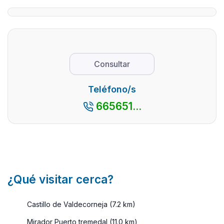
numerosos
provincia 
parajes
Ávila y al 
naturales y
de la Sierr
pueblos
de Gredos
con
es un luga
Consultar
encanto,
que desta
así como
por su
Teléfono/s
por su
espectacu
665651...
cercanía
...
con la
capital
madrileña,
es ...
¿Qué visitar cerca?
Castillo de Valdecorneja (7.2 km)
Mirador Puerto tremedal (11.0 km)