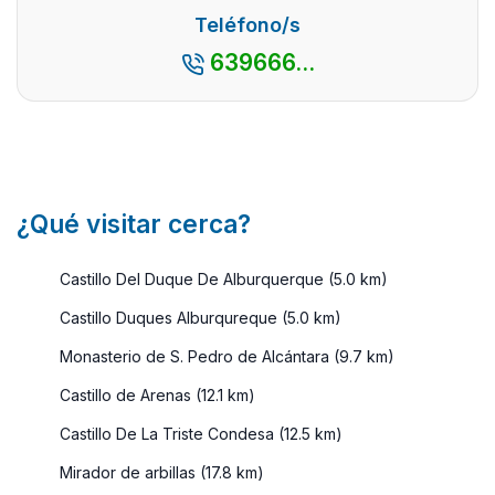
así como
por su
excepcional
Teléfono/s
por su
espectacul
entorno
639666...
cercanía
...
natural, le
con la
con ...
capital
madrileña,
es ...
¿Qué visitar cerca?
Castillo Del Duque De Alburquerque (5.0 km)
Castillo Duques Alburqureque (5.0 km)
Monasterio de S. Pedro de Alcántara (9.7 km)
Castillo de Arenas (12.1 km)
Castillo De La Triste Condesa (12.5 km)
Mirador de arbillas (17.8 km)