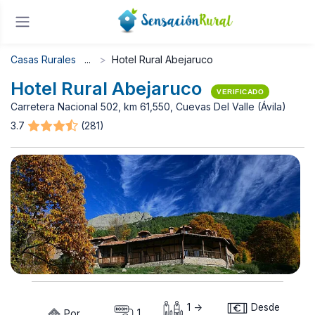
Casas Rurales
Hotel Rural Abejaruco
Hotel Rural Abejaruco
VERIFICADO
Carretera Nacional 502, km 61,550, Cuevas Del Valle (Ávila)
3.7
(281)
1 ->
Desde
Por
1