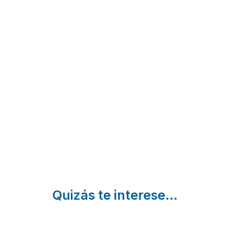
La
Casa
La
Clavellina
Rural
Rosa
de
Los
del
Gredos
Ciegos
Valle
Casavieja |
Peguerinos
Casavieja
Ávila
| Ávila
| Ávila
Quizás te interese...