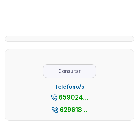
El Valle del
La
Tiétar,
provincia
situado en el
de Ávila,
sur de la
dado sus
provincia de
numeros
Ávila y al pie
parajes
de la Sierra
naturales
de Gredos,
pueblos
es un lugar
con
Consultar
que destaca
encanto,
por su
así como
Teléfono/s
espectacul
por su
659024...
...
cercanía
con la
629618...
capital
madrileñ
es ...