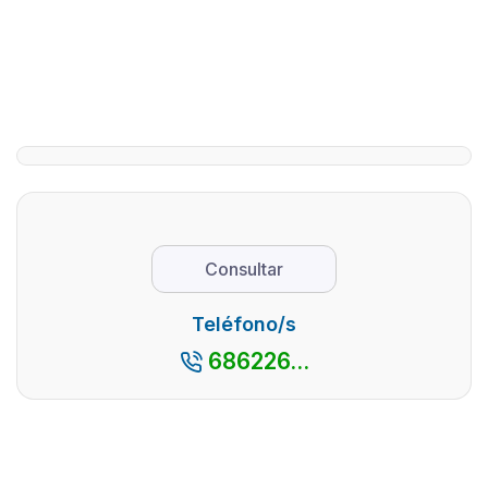
Tiétar
en Ávil
El Valle del
La
Tiétar,
provincia
situado en el
de Ávila,
sur de la
dado sus
provincia de
numeros
Ávila y al pie
parajes
de la Sierra
naturales
de Gredos,
pueblos
es un lugar
con
Consultar
que destaca
encanto,
por su
así como
Teléfono/s
espectacul
por su
686226...
...
cercanía
con la
capital
madrileñ
es ...