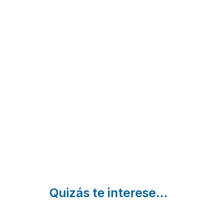
El
El
La
Milano
Rincón
Cañadilla
Real
de
San Martín
de la Vega
Hoyos
Gredos
del
Del
Navaluenga
Alberche |
Espino |
| Ávila
Ávila
Ávila
Quizás te interese...