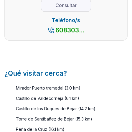
es un lugar
monumen
Consultar
que destaca
y su
por su
excepcio
Teléfono/s
espectacul
entorno
608303...
...
natural, 
con ...
¿Qué visitar cerca?
Mirador Puerto tremedal (3.0 km)
Castillo de Valdecorneja (6.1 km)
Castillo de los Duques de Bejar (14.2 km)
Torre de Santibañez de Bejar (15.3 km)
Peña de la Cruz (16.1 km)