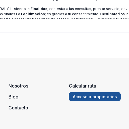
L S.L. siendo la
Finalidad
; contestar a las consultas, prestar servicio, en
as rurales La
Legitimación
; es gracias a tu consentimiento.
Destinatarios
: 
 Podrás ejercer
Tus Derechos
de Acceso, Rectificación, Limitación o Suprimi
ión consulte nuestra
política de privacidad
Nosotros
Calcular ruta
Blog
Acceso a propietarios
Contacto