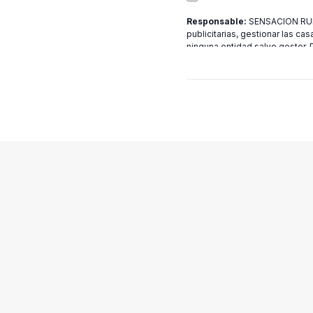
Responsable:
SENSACION RURA
publicitarias, gestionar las cas
ninguna entidad salvo gestor.
[email protected]
más informac