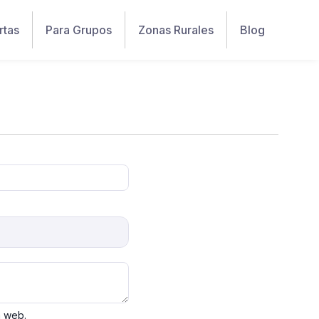
rtas
Para Grupos
Zonas Rurales
Blog
a web.