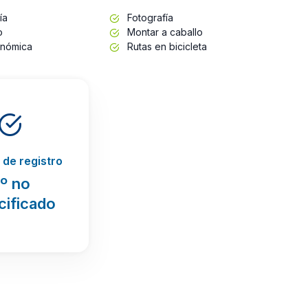
ía
Fotografía
o
Montar a caballo
onómica
Rutas en bicicleta
de registro
º no
cificado