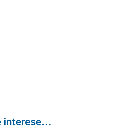
partamentos
La
Complejo
A
Helenías
Viesca
Rural
Boal | Asturias
Ponga |
CaleaCabo
Asturias
Castañedo |
Asturias
 interese...