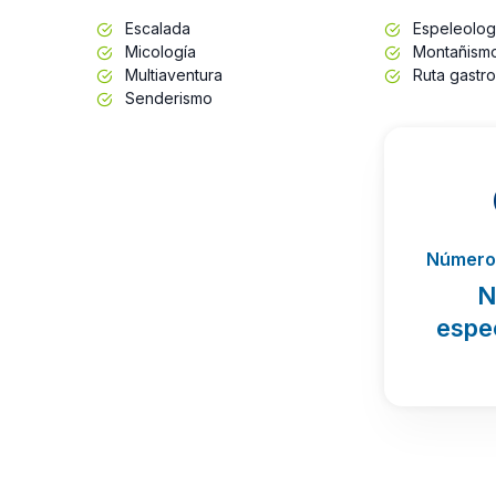
Escalada
Espeleolog
Micología
Montañism
Multiaventura
Ruta gastr
Senderismo
Número 
N
espe