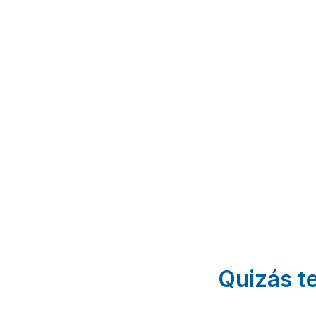
Casa
Vivienda
A
Madreselva
Vacacional
Tineo | Asturias
El Llagu
Villa
Llanes |
Asturias
Quizás te