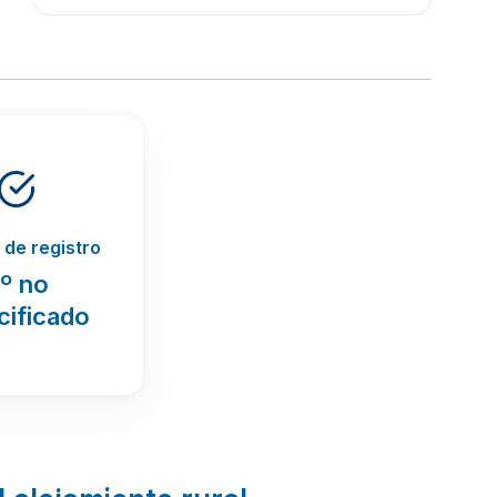
de registro
º no
cificado