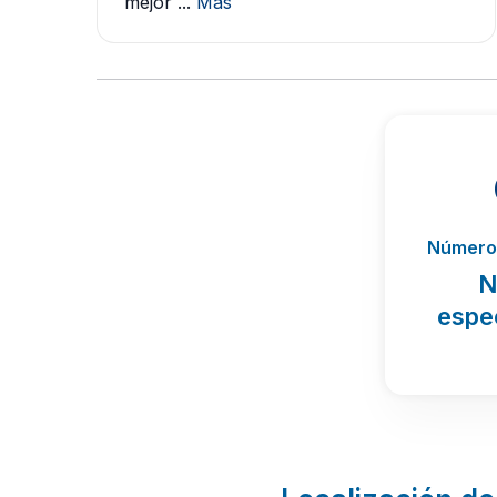
mejor ...
Más
Número 
N
espe