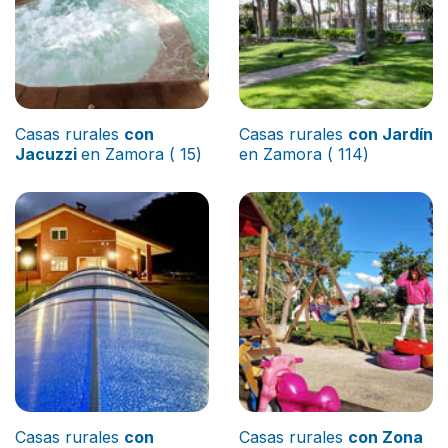
Casas rurales
con
Casas rurales
con Jardín
Jacuzzi
en Zamora ( 15)
en Zamora ( 114)
Casas rurales
con
Casas rurales
con Zona