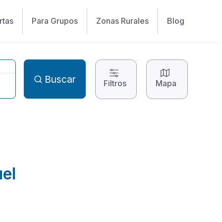
rtas
Para Grupos
Zonas Rurales
Blog
Buscar
Filtros
Mapa
uel