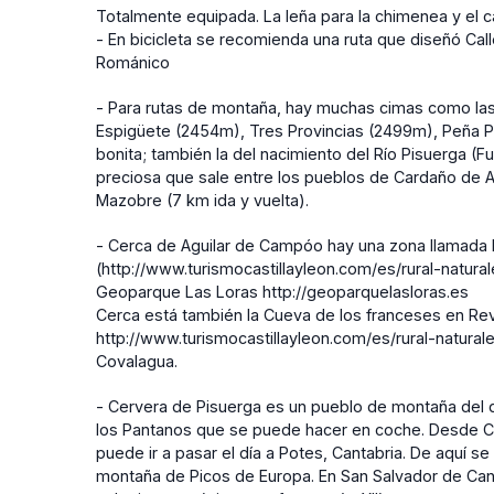
Totalmente equipada. La leña para la chimenea y el c
- En bicicleta se recomienda una ruta que diseñó Ca
Románico
- Para rutas de montaña, hay muchas cimas como las
Espigüete (2454m), Tres Provincias (2499m), Peña P
bonita; también la del nacimiento del Río Pisuerga (Fue
preciosa que sale entre los pueblos de Cardaño de A
Mazobre (7 km ida y vuelta).
- Cerca de Aguilar de Campóo hay una zona llamada 
(http://www.turismocastillayleon.com/es/rural-natura
Geoparque Las Loras http://geoparquelasloras.es
Cerca está también la Cueva de los franceses en Rev
http://www.turismocastillayleon.com/es/rural-natura
Covalagua.
- Cervera de Pisuerga es un pueblo de montaña del 
los Pantanos que se puede hacer en coche. Desde Ce
puede ir a pasar el día a Potes, Cantabria. De aquí se 
montaña de Picos de Europa. En San Salvador de Ca