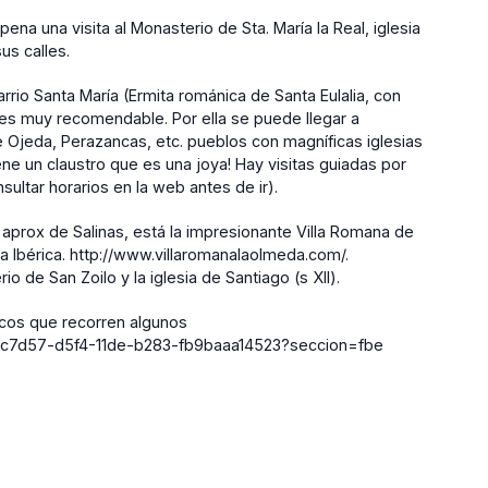
a una visita al Monasterio de Sta. María la Real, iglesia
us calles.
rrio Santa María (Ermita románica de Santa Eulalia, con
o es muy recomendable. Por ella se puede llegar a
 Ojeda, Perazancas, etc. pueblos con magníficas iglesias
ne un claustro que es una joya! Hay visitas guiadas por
ultar horarios en la web antes de ir).
aprox de Salinas, está la impresionante Villa Romana de
a Ibérica. http://www.villaromanalaolmeda.com/.
o de San Zoilo y la iglesia de Santiago (s XII).
barcos que recorren algunos
49c7d57-d5f4-11de-b283-fb9baaa14523?seccion=fbe
.