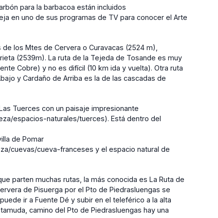
arbón para la barbacoa están incluidos
lleja en uno de sus programas de TV para conocer el Arte
 de los Mtes de Cervera o Curavacas (2524 m),
rieta (2539m). La ruta de la Tejeda de Tosande es muy
nte Cobre) y no es difícil (10 km ida y vuelta). Otra ruta
bajo y Cardaño de Arriba es la de las cascadas de
Las Tuerces con un paisaje impresionante
leza/espacios-naturales/tuerces). Está dentro del
illa de Pomar
leza/cuevas/cueva-franceses y el espacio natural de
que parten muchas rutas, la más conocida es La Ruta de
rvera de Pisuerga por el Pto de Piedrasluengas se
puede ir a Fuente Dé y subir en el teleférico a la alta
ntamuda, camino del Pto de Piedrasluengas hay una