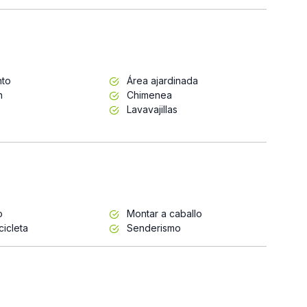
nto
Área ajardinada
n
Chimenea
Lavavajillas
o
Montar a caballo
cicleta
Senderismo