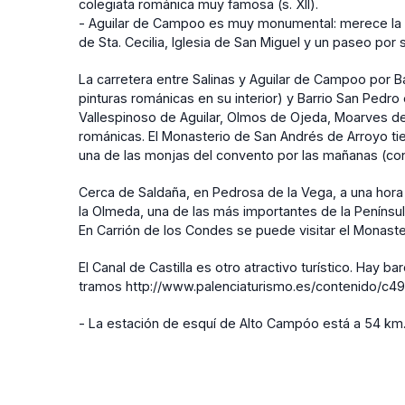
colegiata románica muy famosa (s. XII).
- Aguilar de Campoo es muy monumental: merece la pen
de Sta. Cecilia, Iglesia de San Miguel y un paseo por s
La carretera entre Salinas y Aguilar de Campoo por Ba
pinturas románicas en su interior) y Barrio San Pedr
Vallespinoso de Aguilar, Olmos de Ojeda, Moarves de
románicas. El Monasterio de San Andrés de Arroyo tie
una de las monjas del convento por las mañanas (cons
Cerca de Saldaña, en Pedrosa de la Vega, a una hora 
la Olmeda, una de las más importantes de la Penínsul
En Carrión de los Condes se puede visitar el Monasteri
El Canal de Castilla es otro atractivo turístico. Hay 
tramos http://www.palenciaturismo.es/contenido/c
- La estación de esquí de Alto Campóo está a 54 km