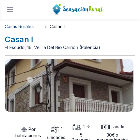
Casas Rurales
Casan I
Casan I
El Escudo, 16, Velilla Del Río Carrión (Palencia)
1 ->
Desde
Por
1
5
30€ x
habitaciones
unidades