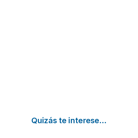
El
Amontes
La
Uncar
Rural
Casona
Castrejón
Nestar |
de
de la
Palencia
Támara
Peña |
Tamara
Palencia
de
Campos |
Palencia
Quizás te interese...