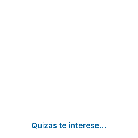
El
La
El
Uncar
Casona
Jardín
Castrejón
de
del
de la
Támara
Alma
Peña |
Tamara
Brañosera
Palencia
de
| Palencia
Campos |
Palencia
Quizás te interese...