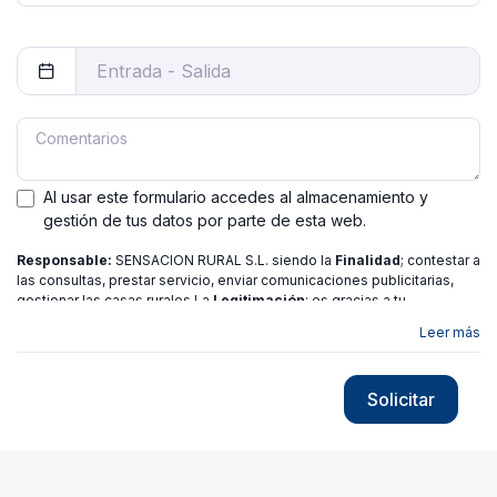
Al usar este formulario accedes al almacenamiento y
gestión de tus datos por parte de esta web.
Responsable:
SENSACION RURAL S.L. siendo la
Finalidad
; contestar a
las consultas, prestar servicio, enviar comunicaciones publicitarias,
gestionar las casas rurales La
Legitimación
; es gracias a tu
consentimiento.
Destinatarios
: no se ceden los datos a ninguna
Leer más
entidad salvo gestor. Podrás ejercer
Tus Derechos
de Acceso,
Rectificación, Limitación o Suprimir tus datos en
[email protected]
más
información consulte nuestra
política de privacidad
Solicitar