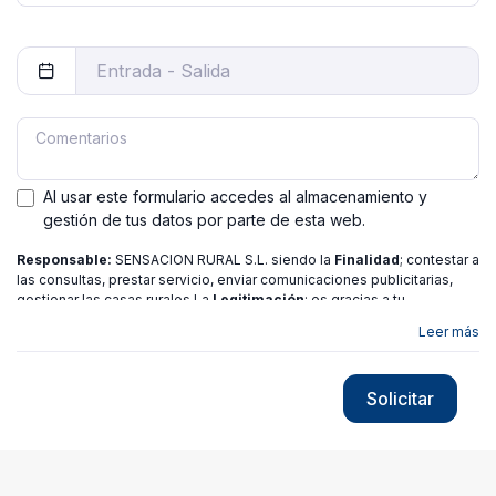
Al usar este formulario accedes al almacenamiento y
gestión de tus datos por parte de esta web.
Responsable:
SENSACION RURAL S.L. siendo la
Finalidad
; contestar a
las consultas, prestar servicio, enviar comunicaciones publicitarias,
gestionar las casas rurales La
Legitimación
; es gracias a tu
consentimiento.
Destinatarios
: no se ceden los datos a ninguna
Leer más
entidad salvo gestor. Podrás ejercer
Tus Derechos
de Acceso,
Rectificación, Limitación o Suprimir tus datos en
[email protected]
más
información consulte nuestra
política de privacidad
Solicitar