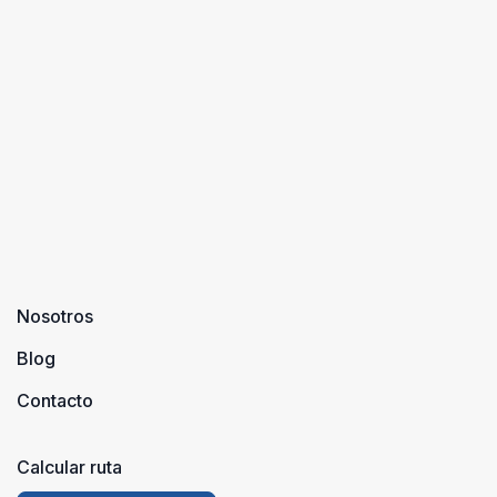
cerca de
complica
Madrid, es
Si lo que
todo un lujo.
buscas e
Puedes
tranquili
visitar otros
en un
lugares, o
entorno
simplemente
natural
esta ...
privilegi
y co ...
Nosotros
Blog
Contacto
Calcular ruta