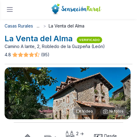
Casas Rurales
La Venta del Alma
La Venta del Alma
VERIFICADO
Camino A lante, 2, Robledo de la Guzpeña (León)
4.8
(95)
Video
19 fotos
2 ->
Desde