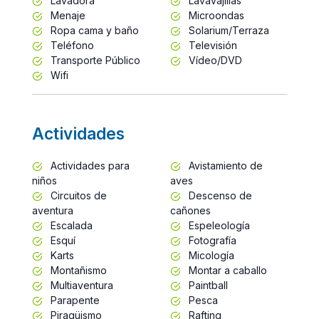
Lavadora
Lavavajillas
Menaje
Microondas
Ropa cama y baño
Solarium/Terraza
Teléfono
Televisión
Transporte Público
Vídeo/DVD
Wifi
Actividades
Actividades para
Avistamiento de
niños
aves
Circuitos de
Descenso de
aventura
cañones
Escalada
Espeleología
Esquí
Fotografía
Karts
Micología
Montañismo
Montar a caballo
Multiaventura
Paintball
Parapente
Pesca
Piragüismo
Rafting