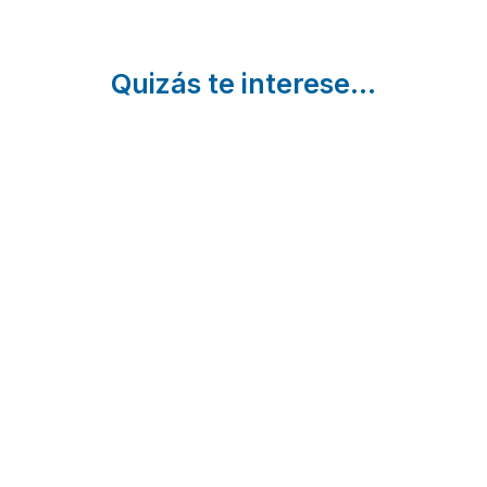
Quizás te interese...
La Sierra
La
4