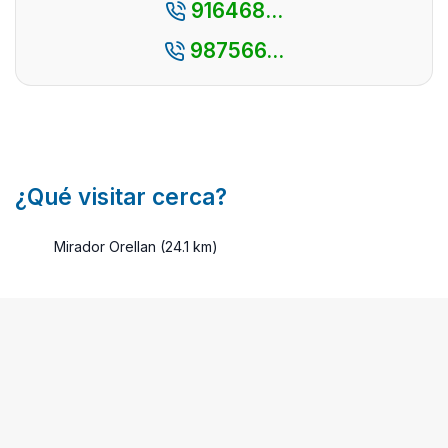
916468...
destaca por
lo más
su espec ...
auténtica,
987566...
enclavada
en la
provincia de
León ...
¿Qué visitar cerca?
Mirador Orellan (24.1 km)