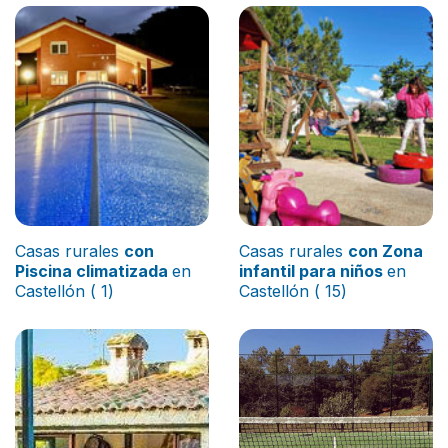
Casas rurales
con
Casas rurales
con Zona
Piscina climatizada
en
infantil para niños
en
Castellón ( 1)
Castellón ( 15)