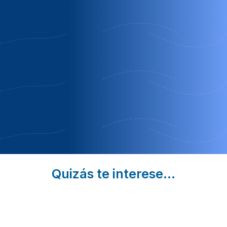
El niu
Casa la
Hotel
del
querola
restaurant
pardal
verdià
Morella |
Culla |
Sueras. Suera
Castellón
Castellón
| Castellón
Oferta 3
Nochevieja
Habitación
noches
para 2
personas
Quizás te interese...