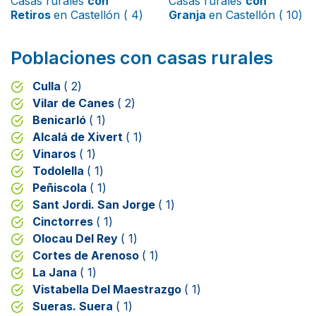
Casas rurales
con
Casas rurales
con
Retiros
en Castellón ( 4)
Granja
en Castellón ( 10)
Poblaciones con casas rurales
Culla
( 2)
Vilar de Canes
( 2)
Benicarló
( 1)
Alcalá de Xivert
( 1)
Vinaros
( 1)
Todolella
( 1)
Peñiscola
( 1)
Sant Jordi. San Jorge
( 1)
Cinctorres
( 1)
Olocau Del Rey
( 1)
Cortes de Arenoso
( 1)
La Jana
( 1)
Vistabella Del Maestrazgo
( 1)
Sueras. Suera
( 1)