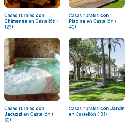
Casas rurales
con
Casas rurales
con
Chimenea
en Castellón (
Piscina
en Castellón (
123)
42)
Casas rurales
con
Casas rurales
con Jardín
Jacuzzi
en Castellón (
en Castellón ( 81)
32)