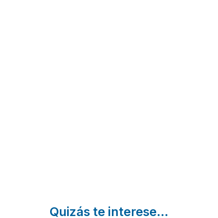
Casa
Ca les
Masia
La
bessones
de
Querola
Vilar de
Maria I
Canes |
Morella |
y II
Castellón
Castellón
Culla |
Castellón
Quizás te interese...