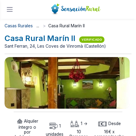
Casas Rurales
Casa Rural Marín II
Casa Rural Marín II
VERIFICADO
Sant Ferran, 24, Les Coves de Vinromà (Castellón)
Alquiler
1 ->
Desde
1
íntegro o
10
16€ x
por
unidades