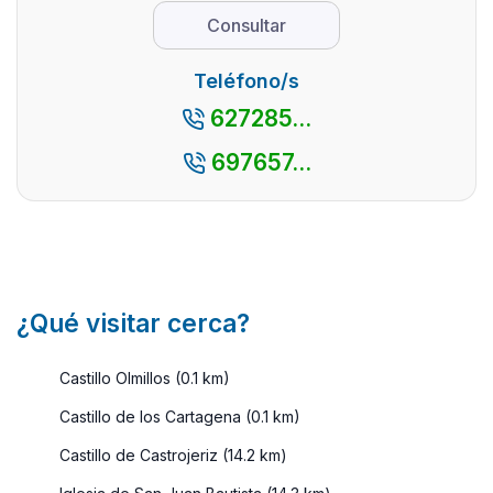
Lerma y a la
de Burgos.
Consultar
poderosa
Este
corte
pintoresco
Teléfono/s
barroca que
pueblo,
627285...
se ins ...
famoso por
su
697657...
impresionante
c ...
¿Qué visitar cerca?
Castillo Olmillos (0.1 km)
Castillo de los Cartagena (0.1 km)
Castillo de Castrojeriz (14.2 km)