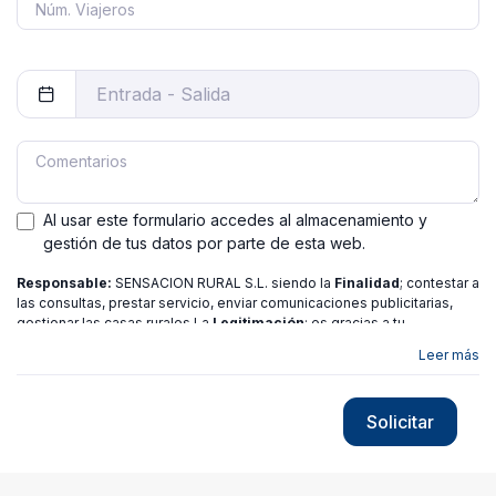
Al usar este formulario accedes al almacenamiento y
gestión de tus datos por parte de esta web.
Responsable:
SENSACION RURAL S.L. siendo la
Finalidad
; contestar a
las consultas, prestar servicio, enviar comunicaciones publicitarias,
gestionar las casas rurales La
Legitimación
; es gracias a tu
consentimiento.
Destinatarios
: no se ceden los datos a ninguna
Leer más
entidad salvo gestor. Podrás ejercer
Tus Derechos
de Acceso,
Rectificación, Limitación o Suprimir tus datos en
[email protected]
más
información consulte nuestra
política de privacidad
Solicitar