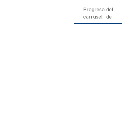
Progreso del
carrusel:
de
Los
Casa de
Hospeder
Cantones
Chocolate
Tía Marí