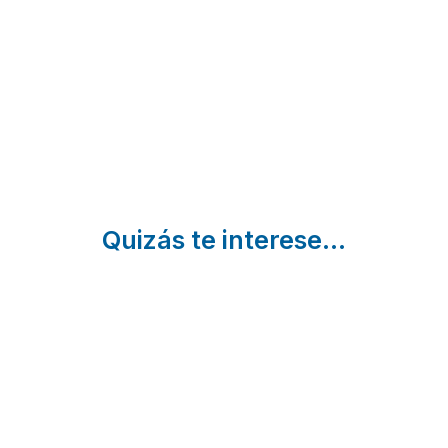
Villanueva
y Las
Casillas | Ávi
Del Aceral |
Pegueras
Ávila
Cuevas Del
Valle | Ávila
Quizás te interese...