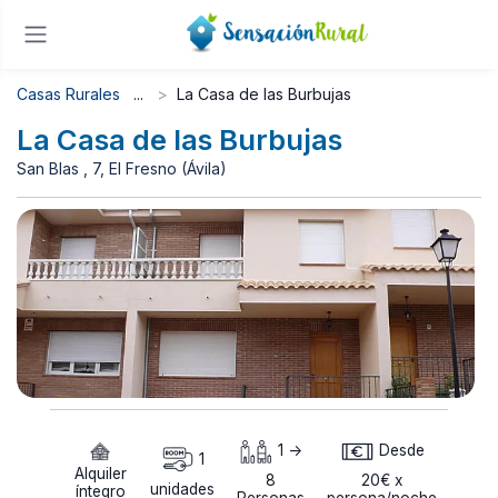
Casas Rurales
La Casa de las Burbujas
La Casa de las Burbujas
San Blas , 7, El Fresno (Ávila)
1 ->
Desde
1
Alquiler
8
20€ x
unidades
íntegro