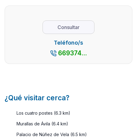
asegura. Su
parajes
impresionante
natural
patrimonio
pueblo
monumental
con
Consultar
y su
encanto
excepcional
así co
Teléfono/s
entorno
por su
669374...
natural, le
cercaní
con ...
con la
capital
madrile
es ...
¿Qué visitar cerca?
Los cuatro postes (6.3 km)
Murallas de Ávila (6.4 km)
Palacio de Núñez de Vela (6.5 km)