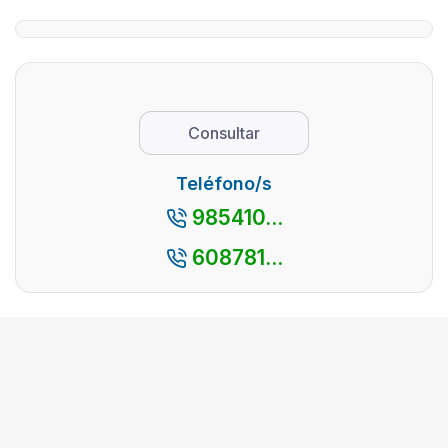
llega el otoño
Cuando va
se convierte
finalizando el
en uno de los
invierno y
nombres
estalla la
propios a lo
primavera, el
largo y
mayor
Consultar
ancho de
fenómeno de
nuestro país.
la naturaleza
Teléfono/s
Aparece en
es el de la
985410...
numerosas
floración. El
publicacio ...
campo se llena
608781...
de c ...