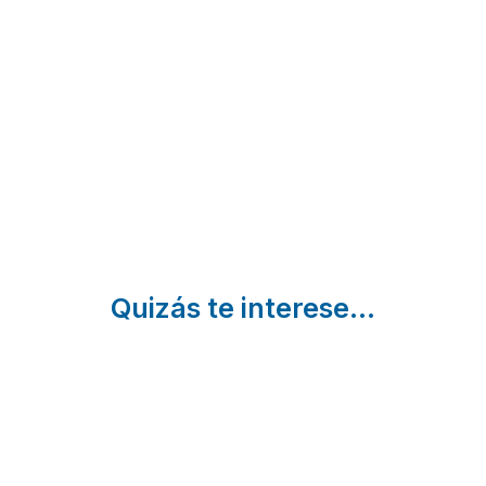
Asturias
Casa
de
Oviedo
Las
Regueras
| Asturias
Quizás te interese...