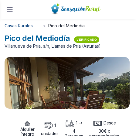
Casas Rurales
Pico del Mediodía
Pico del Mediodía
VERIFICADO
Villanueva de Pría, s/n, Llames de Pría (Asturias)
1 ->
Desde
1
Alquiler
4
30€ x
unidades
íntegro