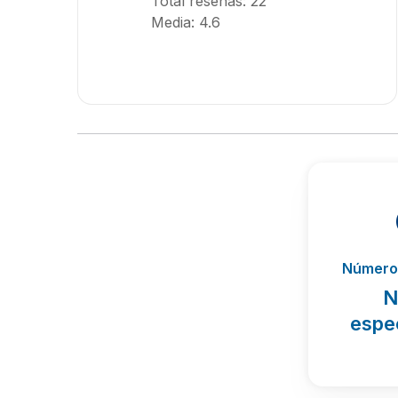
Total reseñas: 22
Media: 4.6
Número 
N
espe