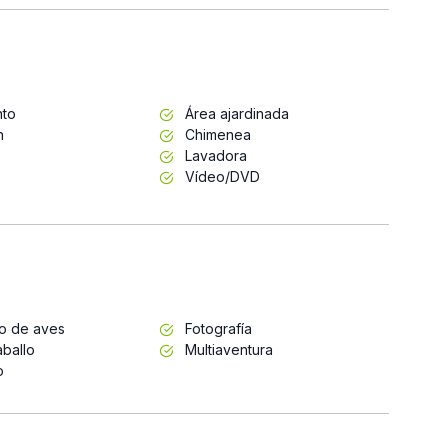
nto
Área ajardinada
n
Chimenea
Lavadora
Vídeo/DVD
to de aves
Fotografía
ballo
Multiaventura
o