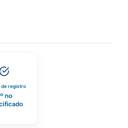
de registro
º no
cificado