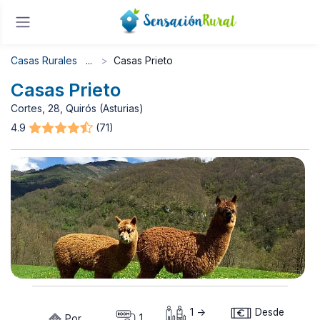
Casas Rurales
Casas Prieto
Casas Prieto
Cortes, 28, Quirós (Asturias)
4.9
(71)
1 ->
Desde
Por
1